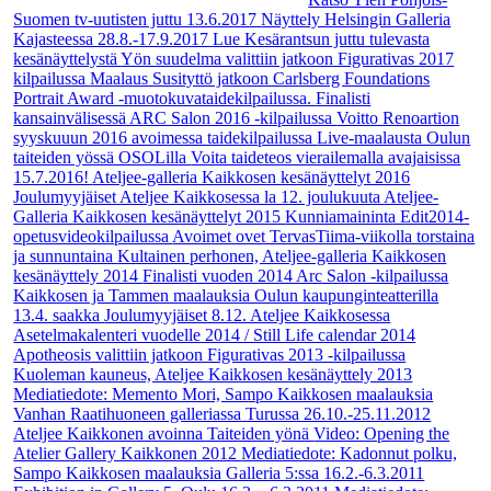
Suomen tv-uutisten juttu 13.6.2017
Näyttely Helsingin Galleria
Kajasteessa 28.8.-17.9.2017
Lue Kesärantsun juttu tulevasta
kesänäyttelystä
Yön suudelma valittiin jatkoon Figurativas 2017
kilpailussa
Maalaus Susityttö jatkoon Carlsberg Foundations
Portrait Award -muotokuvataidekilpailussa.
Finalisti
kansainvälisessä ARC Salon 2016 -kilpailussa
Voitto Renoartion
syyskuuun 2016 avoimessa taidekilpailussa
Live-maalausta Oulun
taiteiden yössä OSOLilla
Voita taideteos vierailemalla avajaisissa
15.7.2016!
Ateljee-galleria Kaikkosen kesänäyttelyt 2016
Joulumyyjäiset Ateljee Kaikkosessa la 12. joulukuuta
Ateljee-
Galleria Kaikkosen kesänäyttelyt 2015
Kunniamaininta Edit2014-
opetusvideokilpailussa
Avoimet ovet TervasTiima-viikolla torstaina
ja sunnuntaina
Kultainen perhonen, Ateljee-galleria Kaikkosen
kesänäyttely 2014
Finalisti vuoden 2014 Arc Salon -kilpailussa
Kaikkosen ja Tammen maalauksia Oulun kaupunginteatterilla
13.4. saakka
Joulumyyjäiset 8.12. Ateljee Kaikkosessa
Asetelmakalenteri vuodelle 2014 / Still Life calendar 2014
Apotheosis valittiin jatkoon Figurativas 2013 -kilpailussa
Kuoleman kauneus, Ateljee Kaikkosen kesänäyttely 2013
Mediatiedote: Memento Mori, Sampo Kaikkosen maalauksia
Vanhan Raatihuoneen galleriassa Turussa 26.10.-25.11.2012
Ateljee Kaikkonen avoinna Taiteiden yönä
Video: Opening the
Atelier Gallery Kaikkonen 2012
Mediatiedote: Kadonnut polku,
Sampo Kaikkosen maalauksia Galleria 5:ssa 16.2.-6.3.2011