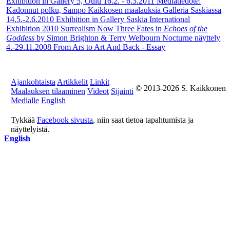
Exhibition in Gallery 5, Oulu 16.2. - 6.3.2011
Mediatiedote:
Kadonnut polku, Sampo Kaikkosen maalauksia Galleria Saskiassa
14.5.-2.6.2010
Exhibition in Gallery Saskia
International
Exhibition 2010 Surrealism Now
Three Fates in
Echoes of the
Goddess
by Simon Brighton & Terry Welbourn
Nocturne näyttely
4.-29.11.2008
From Ars to Art And Back - Essay
Ajankohtaista
Artikkelit
Linkit
© 2013-2026 S. Kaikkonen
Maalauksen tilaaminen
Videot
Sijainti
Medialle
English
Tykkää
Facebook sivusta
, niin saat tietoa tapahtumista ja
näyttelyistä.
English