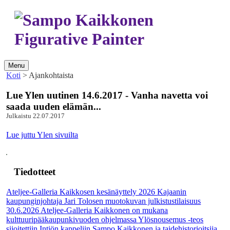
Menu
Koti
> Ajankohtaista
Lue Ylen uutinen 14.6.2017 - Vanha navetta voi
saada uuden elämän...
Julkaistu 22.07.2017
Lue juttu Ylen sivuilta
Tiedotteet
Ateljee-Galleria Kaikkosen kesänäyttely 2026
Kajaanin
kaupunginjohtaja Jari Tolosen muotokuvan julkistustilaisuus
30.6.2026
Ateljee-Galleria Kaikkonen on mukana
kulttuuripääkaupunkivuoden ohjelmassa
Ylösnousemus -teos
sijoitettiin Intiön kappeliin
Sampo Kaikkonen ja taidehistorioitsija