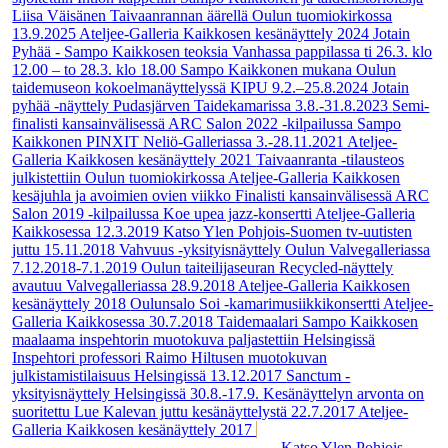
Liisa Väisänen Taivaanrannan äärellä Oulun tuomiokirkossa
13.9.2025
Ateljee-Galleria Kaikkosen kesänäyttely 2024
Jotain
Pyhää - Sampo Kaikkosen teoksia Vanhassa pappilassa ti 26.3. klo
12.00 – to 28.3. klo 18.00
Sampo Kaikkonen mukana Oulun
taidemuseon kokoelmanäyttelyssä KIPU 9.2.–25.8.2024
Jotain
pyhää -näyttely Pudasjärven Taidekamarissa 3.8.-31.8.2023
Semi-
finalisti kansainvälisessä ARC Salon 2022 -kilpailussa
Sampo
Kaikkonen PINXIT Neliö-Galleriassa 3.-28.11.2021
Ateljee-
Galleria Kaikkosen kesänäyttely 2021
Taivaanranta -tilausteos
julkistettiin Oulun tuomiokirkossa
Ateljee-Galleria Kaikkosen
kesäjuhla ja avoimien ovien viikko
Finalisti kansainvälisessä ARC
Salon 2019 -kilpailussa
Koe upea jazz-konsertti Ateljee-Galleria
Kaikkosessa 12.3.2019
Katso Ylen Pohjois-Suomen tv-uutisten
juttu 15.11.2018
Vahvuus -yksityisnäyttely Oulun Valvegalleriassa
7.12.2018-7.1.2019
Oulun taiteilijaseuran Recycled-näyttely
avautuu Valvegalleriassa 28.9.2018
Ateljee-Galleria Kaikkosen
kesänäyttely 2018
Oulunsalo Soi -kamarimusiikkikonsertti Ateljee-
Galleria Kaikkosessa 30.7.2018
Taidemaalari Sampo Kaikkosen
maalaama inspehtorin muotokuva paljastettiin Helsingissä
Inspehtori professori Raimo Hiltusen muotokuvan
julkistamistilaisuus Helsingissä 13.12.2017
Sanctum -
yksityisnäyttely Helsingissä 30.8.-17.9.
Kesänäyttelyn arvonta on
suoritettu
Lue Kalevan juttu kesänäyttelystä 22.7.2017
Ateljee-
Galleria Kaikkosen kesänäyttely 2017
Lue Ylen uutinen 14.6.2017
- Vanha navetta voi saada uuden elämän...
Katso Ylen Pohjois-